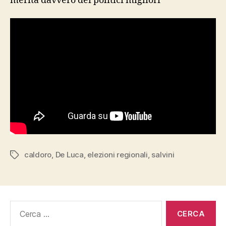
merita davvero dei politici migliori
caldoro
,
De Luca
,
elezioni regionali
,
salvini
Tag
Cerca: