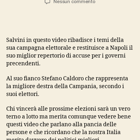
su
Nessun commento
Salvini:
“Napoli
non
merita
De
Salvini in questo video ribadisce i temi della
Luca”
sua campagna elettorale e restituisce a Napoli il
suo miglior repertorio di accuse per i governi
precendenti.
Al suo fianco Stefano Caldoro che rappresenta
la migliore destra della Campania, secondo i
suoi elettori.
Chi vincerà alle prossime elezioni sarà un vero
terno a lotto ma merita comunque vedere bene
questi video che parlano alla pancia delle
persone e che ricordano che la nostra Italia