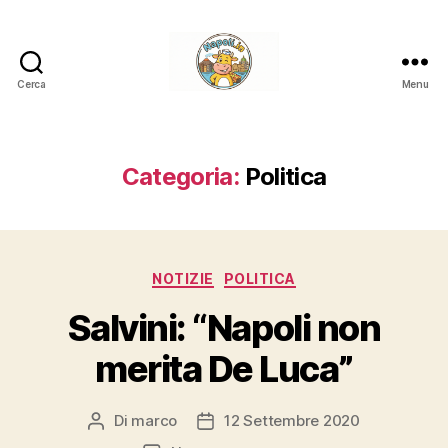
Cerca
Menu
Napoli.in
Categoria:
Politica
Categorie
NOTIZIE
POLITICA
Salvini: “Napoli non
merita De Luca”
Di
marco
12 Settembre 2020
Autore
Data
articolo
dell'articolo