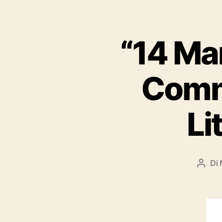
“14 Ma
Comm
Li
Di
Autor
artico