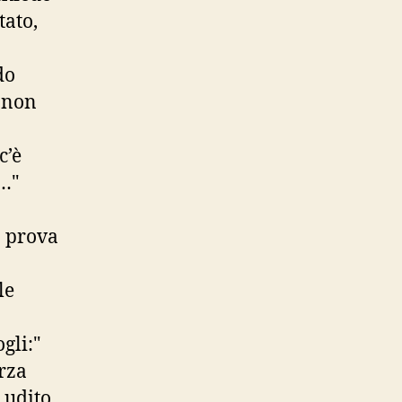
tato,
do
é non
c’è
ù…"
o prova
le
gli:"
orza
 udito