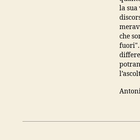
la sua
discor
meravig
che so
fuori".
differ
potran
l’ascol
Anton