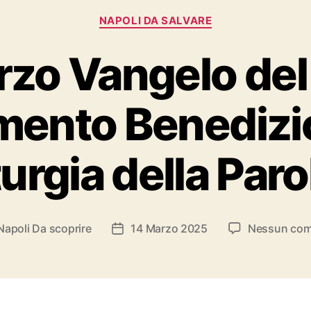
Categorie
NAPOLI DA SALVARE
rzo Vangelo del
ento Benedizi
turgia della Paro
Napoli Da scoprire
14 Marzo 2025
Nessun co
e
Data
lo
dell'articolo