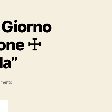
 Giorno
one ☩
la”
su
mmento
“14
Marzo
Vangelo
del
Giorno