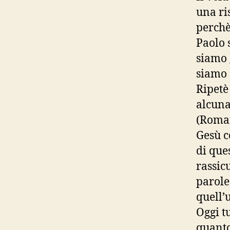
una ri
perchè
Paolo 
siamo 
siamo 
Ripetè
alcuna
(Roman
Gesù c
di ques
rassic
parole
quell’
Oggi t
quanto