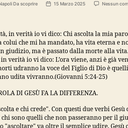
Napoli Da scoprire
15 Marzo 2025
Nessun co
e
Data
lo
dell'articolo
tà, in verità io vi dico: Chi ascolta la mia paro
a colui che mi ha mandato, ha vita eterna e n
in giudizio, ma è passato dalla morte alla vita
 in verità io vi dico: L’ora viene, anzi è già ve
morti udranno la voce del Figlio di Dio è quell
nno udita vivranno.(Giovanni 5:24-25)
ROLA DI GESÙ FA LA DIFFERENZA.
scolta e chi crede". Con questi due verbi Gesù c
 chi sono quelli che non passeranno per il giu
bo "ascoltare" va oltre il semplice udire, Gesù 