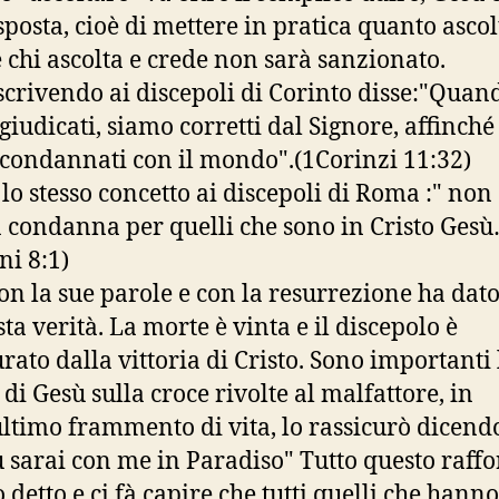
sposta, cioè di mettere in pratica quanto ascol
 chi ascolta e crede non sarà sanzionato.
scrivendo ai discepoli di Corinto disse:"Quan
giudicati, siamo corretti dal Signore, affinch
condannati con il mondo".(1Corinzi 11:32)
 lo stesso concetto ai discepoli di Roma :" non 
 condanna per quelli che sono in Cristo Ges
i 8:1)
on la sue parole e con la resurrezione ha dat
ta verità. La morte è vinta e il discepolo è
urato dalla vittoria di Cristo. Sono importanti 
 di Gesù sulla croce rivolte al malfattore, in
ultimo frammento di vita, lo rassicurò dicendo
u sarai con me in Paradiso" Tutto questo raff
 detto e ci fà capire che tutti quelli che hanno