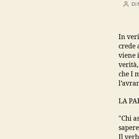
Di
Autor
artico
In veri
crede 
viene 
verità,
che I 
l’avra
LA PA
"Chi a
sapere
Il ver