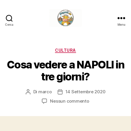
Cerca
Menu
Napoli.in
Categorie
CULTURA
Cosa vedere a NAPOLI in
tre giorni?
Di
marco
14 Settembre 2020
Autore
Data
articolo
dell'articolo
su
Nessun commento
Cosa
vedere
a
NAPOLI