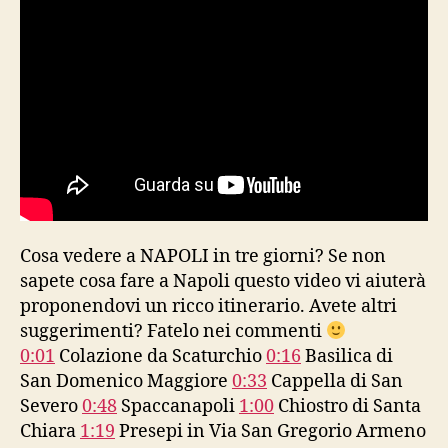
Cosa vedere a NAPOLI in tre giorni? Se non
sapete cosa fare a Napoli questo video vi aiuterà
proponendovi un ricco itinerario. Avete altri
suggerimenti? Fatelo nei commenti
0:01
Colazione da Scaturchio
0:16
Basilica di
San Domenico Maggiore
0:33
Cappella di San
Severo
0:48
Spaccanapoli
1:00
Chiostro di Santa
Chiara
1:19
Presepi in Via San Gregorio Armeno