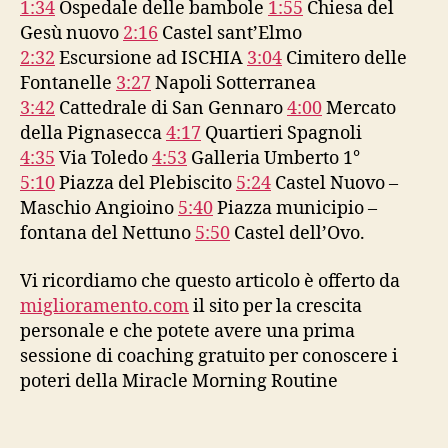
1:34
Ospedale delle bambole
1:55
Chiesa del
Gesù nuovo
2:16
Castel sant’Elmo
2:32
Escursione ad ISCHIA
3:04
Cimitero delle
Fontanelle
3:27
Napoli Sotterranea
3:42
Cattedrale di San Gennaro
4:00
Mercato
della Pignasecca
4:17
Quartieri Spagnoli
4:35
Via Toledo
4:53
Galleria Umberto 1°
5:10
Piazza del Plebiscito
5:24
Castel Nuovo –
Maschio Angioino
5:40
Piazza municipio –
fontana del Nettuno
5:50
Castel dell’Ovo.
Vi ricordiamo che questo articolo è offerto da
miglioramento.com
il sito per la crescita
personale e che potete avere una prima
sessione di coaching gratuito per conoscere i
poteri della Miracle Morning Routine