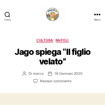
Cerca
Menu
Napoli.in
Categorie
CULTURA
NAPOLI
Jago spiega “Il figlio
velato”
Di
marco
18 Gennaio 2020
Autore
Data
articolo
dell'articolo
su
Nessun commento
Jago
spiega
“Il
figlio