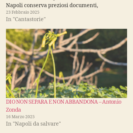
Napoli conserva preziosi documenti,
23 Febbraio 2025
testimonianza mondiale della storia
In "Cantastorie"
dell'umanità, che ci restituiscono un'immagine
della città di Napoli dal Cinquecento fino ai
nostri giorni. Vieni…
DIO NON SEPARA E NON ABBANDONA – Antonio
Zonda
16 Marzo 2025
In "Napoli da salvare"