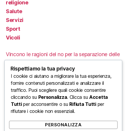
religione
Salute
Servizi
Sport
Vicoli
Vincono le ragioni del no per la separazione delle
carriere
Rispettiamo la tua privacy
Le Proteste in Iran: Un’Analisi delle Cause e delle
I cookie ci aiutano a migliorare la tua esperienza,
fornire contenuti personalizzati e analizzare il
Conseguenze Tragiche
traffico. Puoi scegliere quali cookie consentire
cliccando su
Personalizza
. Clicca su
Accetta
L’ordine mondiale di Trump: un enorme urlo di
Tutti
per acconsentire o su
Rifiuta Tutti
per
disinformazione di Stato
rifiutare i cookie non essenziali.
Come farti assumere in un mondo veloce
PERSONALIZZA