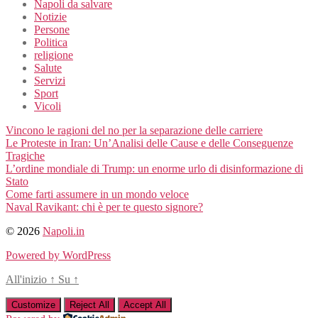
Napoli da salvare
Notizie
Persone
Politica
religione
Salute
Servizi
Sport
Vicoli
Vincono le ragioni del no per la separazione delle carriere
Le Proteste in Iran: Un’Analisi delle Cause e delle Conseguenze
Tragiche
L’ordine mondiale di Trump: un enorme urlo di disinformazione di
Stato
Come farti assumere in un mondo veloce
Naval Ravikant: chi è per te questo signore?
© 2026
Napoli.in
Powered by WordPress
All'inizio
↑
Su
↑
Customize
Reject All
Accept All