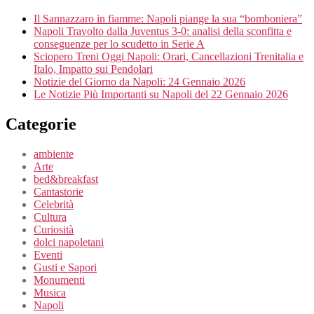
Il Sannazzaro in fiamme: Napoli piange la sua “bomboniera”
Napoli Travolto dalla Juventus 3-0: analisi della sconfitta e
conseguenze per lo scudetto in Serie A
Sciopero Treni Oggi Napoli: Orari, Cancellazioni Trenitalia e
Italo, Impatto sui Pendolari
Notizie del Giorno da Napoli: 24 Gennaio 2026
Le Notizie Più Importanti su Napoli del 22 Gennaio 2026
Categorie
ambiente
Arte
bed&breakfast
Cantastorie
Celebrità
Cultura
Curiosità
dolci napoletani
Eventi
Gusti e Sapori
Monumenti
Musica
Napoli