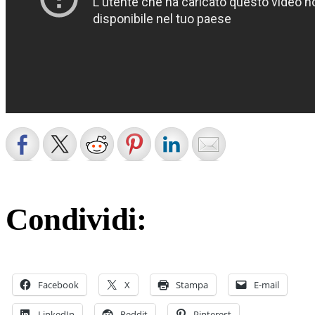
Juventus
Condividi:
Facebook
X
Stampa
E-mail
LinkedIn
Reddit
Pinterest