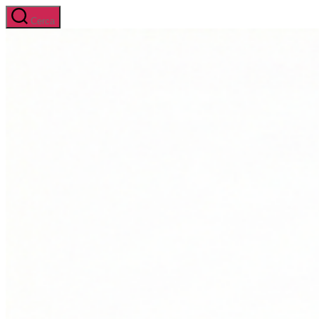
Salta
Cerca
al
contenuto