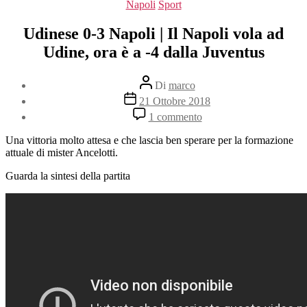
Categorie
Napoli
Sport
Udinese 0-3 Napoli | Il Napoli vola ad
Udine, ora è a -4 dalla Juventus
Autore
Di
marco
articolo
Data
21 Ottobre 2018
dell'articolo
su
1 commento
Udinese
0-
Una vittoria molto attesa e che lascia ben sperare per la formazione
3
attuale di mister Ancelotti.
Napoli
|
Guarda la sintesi della partita
Il
Napoli
vola
ad
Udine,
ora
è
a
-4
dalla