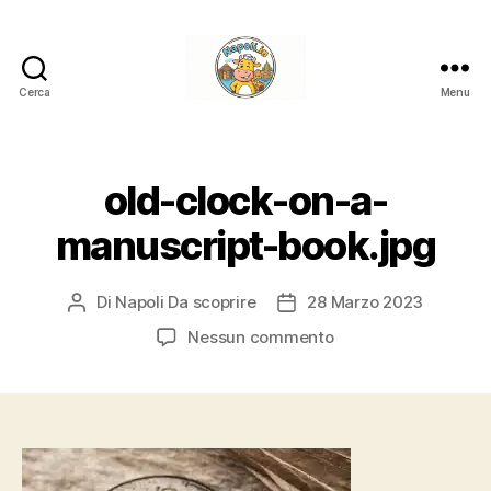
Cerca
Menu
Napoli.in
old-clock-on-a-
manuscript-book.jpg
Di
Napoli Da scoprire
28 Marzo 2023
Autore
Data
articolo
dell'articolo
su
Nessun commento
old-
clock-
on-
a-
manuscript-
book.jpg