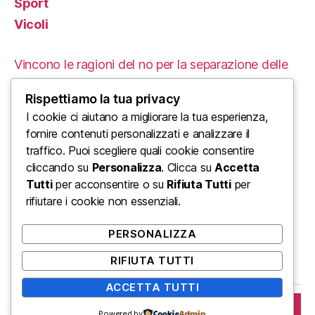
Sport
Vicoli
Vincono le ragioni del no per la separazione delle
carriere
Rispettiamo la tua privacy
Le Proteste in Iran: Un’Analisi delle Cause e delle
I cookie ci aiutano a migliorare la tua esperienza,
fornire contenuti personalizzati e analizzare il
Conseguenze Tragiche
traffico. Puoi scegliere quali cookie consentire
cliccando su
Personalizza
. Clicca su
Accetta
L’ordine mondiale di Trump: un enorme urlo di
Tutti
per acconsentire o su
Rifiuta Tutti
per
disinformazione di Stato
rifiutare i cookie non essenziali.
Come farti assumere in un mondo veloce
PERSONALIZZA
Naval Ravikant: chi è per te questo signore?
RIFIUTA TUTTI
ACCETTA TUTTI
ISCRIVITI
© 2026
Napoli.in
Su
↑
Powered by