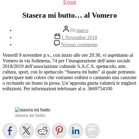
Categorie
Eventi
Stasera mi butto… al Vomero
Autore
Di
marco
articolo
Data
1 Novembre 2018
dell'articolo
su
Nessun commento
Stasera
mi
Venerdì 9 novembre p.v., con inizio alle ore 20:30, vi aspettiamo al
butto…
Vomero in via Solimena, 74 per l’inaugurazione dell’anno sociale
al
2018/2019 dell’associazione culturale S.A.C.S, spettacolo, arte,
Vomero
cultura, sport, con lo spettacolo “Stasera mi butto” al quale potranno
partecipare tutti coloro che vorranno esibirsi o cantando una canzone
o recitando un brano in prosa. Un’apposita giuria valuterà le migliori
esibizioni. Per informazioni telefonare al n. 3669754100
stasera mi butto