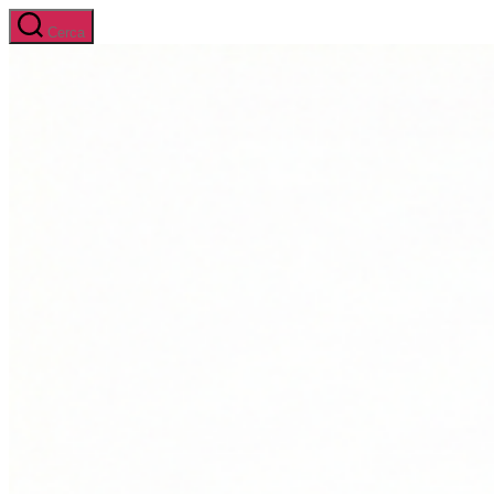
Salta
Cerca
al
contenuto