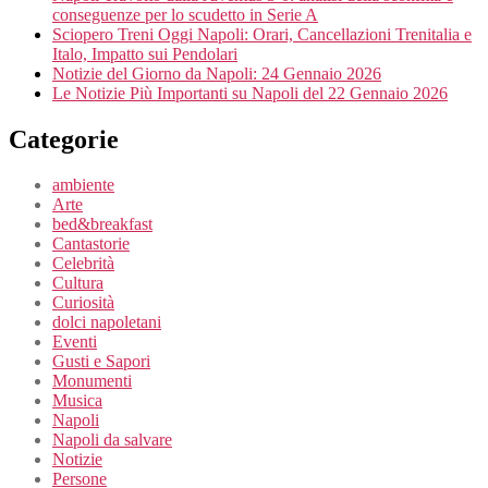
conseguenze per lo scudetto in Serie A
Sciopero Treni Oggi Napoli: Orari, Cancellazioni Trenitalia e
Italo, Impatto sui Pendolari
Notizie del Giorno da Napoli: 24 Gennaio 2026
Le Notizie Più Importanti su Napoli del 22 Gennaio 2026
Categorie
ambiente
Arte
bed&breakfast
Cantastorie
Celebrità
Cultura
Curiosità
dolci napoletani
Eventi
Gusti e Sapori
Monumenti
Musica
Napoli
Napoli da salvare
Notizie
Persone