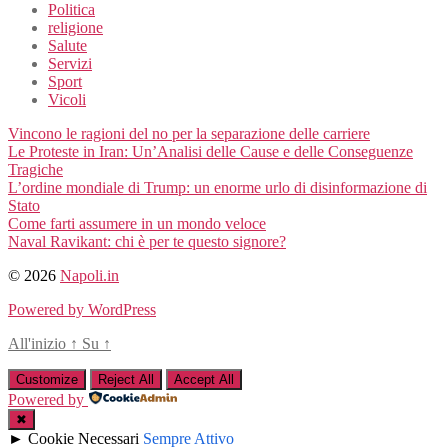
Politica
religione
Salute
Servizi
Sport
Vicoli
Vincono le ragioni del no per la separazione delle carriere
Le Proteste in Iran: Un’Analisi delle Cause e delle Conseguenze
Tragiche
L’ordine mondiale di Trump: un enorme urlo di disinformazione di
Stato
Come farti assumere in un mondo veloce
Naval Ravikant: chi è per te questo signore?
© 2026
Napoli.in
Powered by WordPress
All'inizio
↑
Su
↑
Customize
Reject All
Accept All
Powered by
✖
►
Cookie Necessari
Sempre Attivo