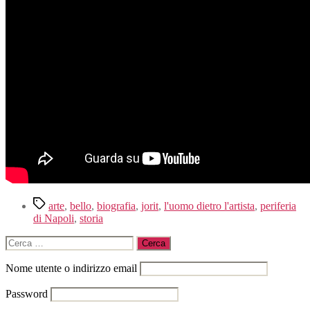
Tag
arte
,
bello
,
biografia
,
jorit
,
l'uomo dietro l'artista
,
periferia
di Napoli
,
storia
Cerca:
Nome utente o indirizzo email
Password