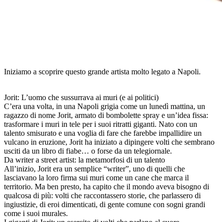
Iniziamo a scoprire questo grande artista molto legato a Napoli.
Jorit: L’uomo che sussurrava ai muri (e ai politici)
C’era una volta, in una Napoli grigia come un lunedì mattina, un
ragazzo di nome Jorit, armato di bombolette spray e un’idea fissa:
trasformare i muri in tele per i suoi ritratti giganti. Nato con un
talento smisurato e una voglia di fare che farebbe impallidire un
vulcano in eruzione, Jorit ha iniziato a dipingere volti che sembrano
usciti da un libro di fiabe… o forse da un telegiornale.
Da writer a street artist: la metamorfosi di un talento
All’inizio, Jorit era un semplice “writer”, uno di quelli che
lasciavano la loro firma sui muri come un cane che marca il
territorio. Ma ben presto, ha capito che il mondo aveva bisogno di
qualcosa di più: volti che raccontassero storie, che parlassero di
ingiustizie, di eroi dimenticati, di gente comune con sogni grandi
come i suoi murales.