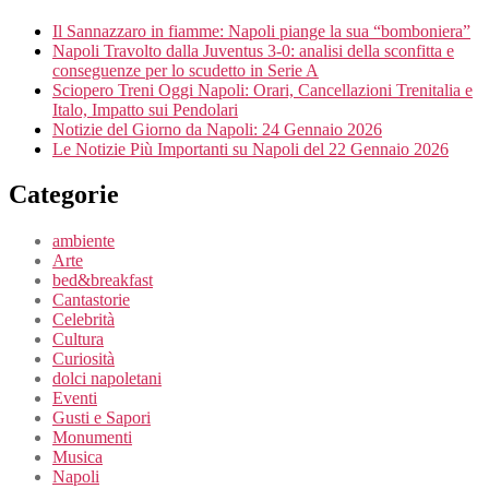
Il Sannazzaro in fiamme: Napoli piange la sua “bomboniera”
Napoli Travolto dalla Juventus 3-0: analisi della sconfitta e
conseguenze per lo scudetto in Serie A
Sciopero Treni Oggi Napoli: Orari, Cancellazioni Trenitalia e
Italo, Impatto sui Pendolari
Notizie del Giorno da Napoli: 24 Gennaio 2026
Le Notizie Più Importanti su Napoli del 22 Gennaio 2026
Categorie
ambiente
Arte
bed&breakfast
Cantastorie
Celebrità
Cultura
Curiosità
dolci napoletani
Eventi
Gusti e Sapori
Monumenti
Musica
Napoli