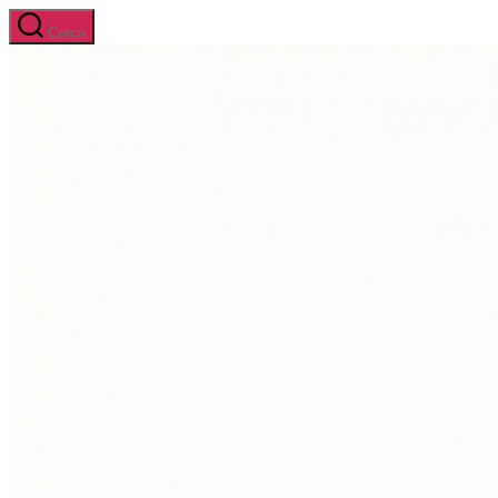
Salta
Cerca
al
contenuto