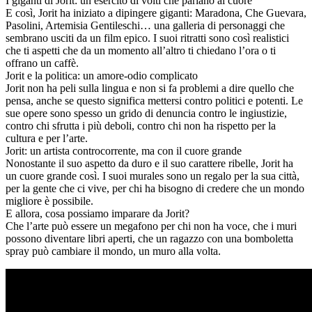
I giganti di Jorit: un esercito di volti che parlano al cuore
E così, Jorit ha iniziato a dipingere giganti: Maradona, Che Guevara,
Pasolini, Artemisia Gentileschi… una galleria di personaggi che
sembrano usciti da un film epico. I suoi ritratti sono così realistici
che ti aspetti che da un momento all’altro ti chiedano l’ora o ti
offrano un caffè.
Jorit e la politica: un amore-odio complicato
Jorit non ha peli sulla lingua e non si fa problemi a dire quello che
pensa, anche se questo significa mettersi contro politici e potenti. Le
sue opere sono spesso un grido di denuncia contro le ingiustizie,
contro chi sfrutta i più deboli, contro chi non ha rispetto per la
cultura e per l’arte.
Jorit: un artista controcorrente, ma con il cuore grande
Nonostante il suo aspetto da duro e il suo carattere ribelle, Jorit ha
un cuore grande così. I suoi murales sono un regalo per la sua città,
per la gente che ci vive, per chi ha bisogno di credere che un mondo
migliore è possibile.
E allora, cosa possiamo imparare da Jorit?
Che l’arte può essere un megafono per chi non ha voce, che i muri
possono diventare libri aperti, che un ragazzo con una bomboletta
spray può cambiare il mondo, un muro alla volta.