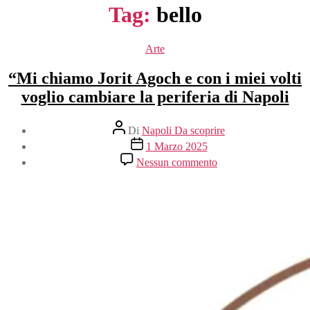
Tag:
bello
Categorie
Arte
“Mi chiamo Jorit Agoch e con i miei volti
voglio cambiare la periferia di Napoli
Autore
Di
Napoli Da scoprire
articolo
Data
1 Marzo 2025
dell'articolo
su
Nessun commento
“Mi
chiamo
Jorit
Agoch
e
con
i
miei
volti
voglio
cambiare
la