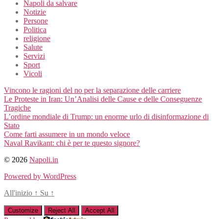
Napoli da salvare
Notizie
Persone
Politica
religione
Salute
Servizi
Sport
Vicoli
Vincono le ragioni del no per la separazione delle carriere
Le Proteste in Iran: Un’Analisi delle Cause e delle Conseguenze
Tragiche
L’ordine mondiale di Trump: un enorme urlo di disinformazione di
Stato
Come farti assumere in un mondo veloce
Naval Ravikant: chi è per te questo signore?
© 2026
Napoli.in
Powered by WordPress
All'inizio
↑
Su
↑
Customize
Reject All
Accept All