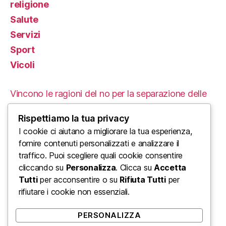
religione
Salute
Servizi
Sport
Vicoli
Vincono le ragioni del no per la separazione delle
carriere
Rispettiamo la tua privacy
Le Proteste in Iran: Un’Analisi delle Cause e delle
I cookie ci aiutano a migliorare la tua esperienza,
fornire contenuti personalizzati e analizzare il
Conseguenze Tragiche
traffico. Puoi scegliere quali cookie consentire
cliccando su
Personalizza
. Clicca su
Accetta
L’ordine mondiale di Trump: un enorme urlo di
Tutti
per acconsentire o su
Rifiuta Tutti
per
disinformazione di Stato
rifiutare i cookie non essenziali.
Come farti assumere in un mondo veloce
PERSONALIZZA