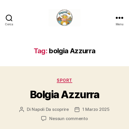
Cerca
Menu
Napoli.in
Tag:
bolgia Azzurra
Categorie
SPORT
Bolgia Azzurra
Di
Napoli Da scoprire
1 Marzo 2025
Autore
Data
articolo
dell'articolo
su
Nessun commento
Bolgia