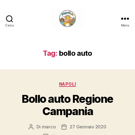
Cerca
Menu
Napoli.in
Tag:
bollo auto
Categorie
NAPOLI
Bollo auto Regione
Campania
Di
marco
27 Gennaio 2020
Autore
Data
articolo
dell'articolo