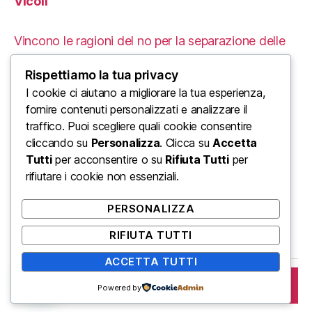
Vicoli
Vincono le ragioni del no per la separazione delle
carriere
Rispettiamo la tua privacy
Le Proteste in Iran: Un’Analisi delle Cause e delle
I cookie ci aiutano a migliorare la tua esperienza,
fornire contenuti personalizzati e analizzare il
Conseguenze Tragiche
traffico. Puoi scegliere quali cookie consentire
cliccando su
Personalizza
. Clicca su
Accetta
L’ordine mondiale di Trump: un enorme urlo di
Tutti
per acconsentire o su
Rifiuta Tutti
per
disinformazione di Stato
rifiutare i cookie non essenziali.
Come farti assumere in un mondo veloce
PERSONALIZZA
Naval Ravikant: chi è per te questo signore?
RIFIUTA TUTTI
ACCETTA TUTTI
ISCRIVITI
© 2026
Napoli.in
Su
↑
Powered by