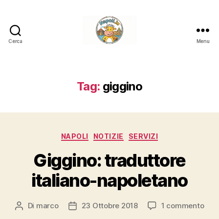
Cerca
Menu
Napoli.in
Tag:
giggino
Categorie
NAPOLI
NOTIZIE
SERVIZI
Giggino: traduttore
italiano-napoletano
su
Di
marco
23 Ottobre 2018
1 commento
Autore
Data
Gigg
articolo
dell'articolo