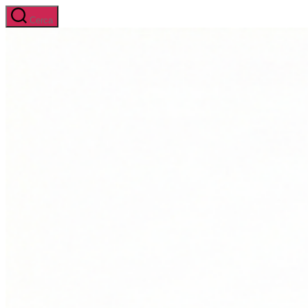
Salta
Cerca
al
contenuto