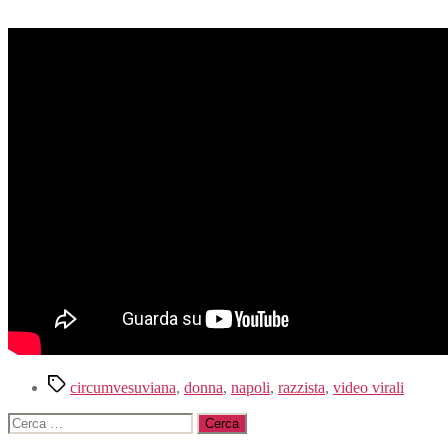
Tag
circumvesuviana
,
donna
,
napoli
,
razzista
,
video virali
Cerca: