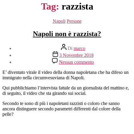
Tag:
razzista
Categorie
Napoli
Persone
Napoli non è razzista?
Autore
Di
marco
articolo
Data
3 Novembre 2018
dell'articolo
su
Nessun commento
Napoli
non
E’ diventato virale il video della donna napoletana che ha difeso un
è
immigrato nella circumvesuviana di Napoli.
razzista?
Qui pubblichiamo l’intervista fattale da un giornalista del mattino e,
di seguito, il video che sta girando sui social.
Secondo te sono di più i napoletani razzisti o coloro che sanno
ancora distinguere secondo parametri differenti dal colore della
pelle?