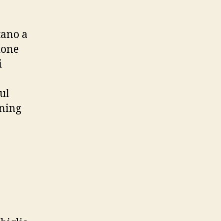
tano a
ione
i
ul
ening