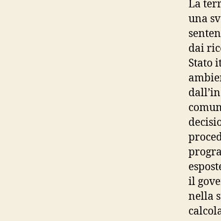
La ter
una sv
senten
dai ric
Stato 
ambien
dall’i
comuni
decisi
proced
progra
espost
il gov
nella 
calcol