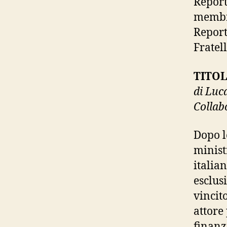
Report
membro
Report
Fratell
TITOL
di Luc
Collab
Dopo l
minist
italia
esclus
vincit
attore
finanz