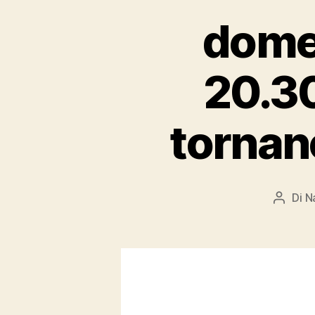
domen
20.30
tornano
Di
N
Autore
articol