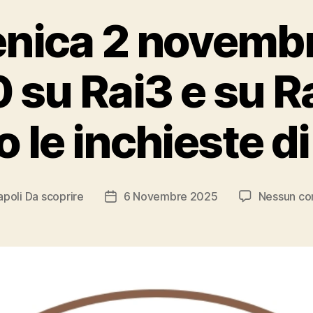
ica 2 novembr
 su Rai3 e su R
 le inchieste d
apoli Da scoprire
6 Novembre 2025
Nessun c
Data
o
dell'articolo