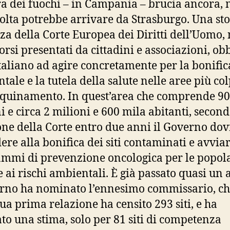
ra dei fuochi – in Campania – brucia ancora,
olta potrebbe arrivare da Strasburgo. Una sto
za della Corte Europea dei Diritti dell’Uomo,
orsi presentati da cittadini e associazioni, obb
italiano ad agire concretamente per la bonific
tale e la tutela della salute nelle aree più col
nquinamento. In quest’area che comprende 90
 e circa 2 milioni e 600 mila abitanti, second
one della Corte entro due anni il Governo dov
ere alla bonifica dei siti contaminati e avvia
mmi di prevenzione oncologica per le popol
e ai rischi ambientali. È già passato quasi un 
erno ha nominato l’ennesimo commissario, c
sua prima relazione ha censito 293 siti, e ha
ato una stima, solo per 81 siti di competenza