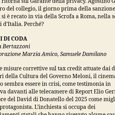
 ritorna sul Garante della privacy. Agostino G
 del collegio, il giorno prima della sanzione
 si è recato in via della Scrofa a Roma, nella s
i d’Italia. Perché?
I DI CODA
a Bertazzoni
orazione Marzia Amico, Samuele Damilano
e misure correttive sul tax credit attuate dai 
ri della Cultura del Governo Meloni, il cinem
no sembra essere in crisi, come testimonia in
iva davanti alle telecamere di Report Elio Ge
ore del David di Donatello del 2025 come migl
 protagonista. L’inchiesta si occupa dei
iamenti statali che hanno ricevuto alcune cas