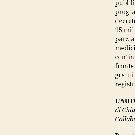
pubbli
progra
decret
15 mil
parzial
medici 
contin
fronte
gratuit
regist
L’AU
di Chi
Collab