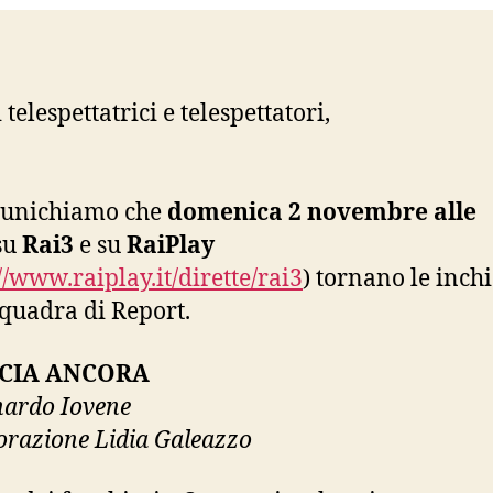
 telespettatrici e telespettatori,
munichiamo che
domenica 2 novembre alle
su
Rai3
e su
RaiPlay
//www.raiplay.it/dirette/rai3
) tornano le inchi
squadra di Report.
UCIA ANCORA
nardo Iovene
orazione Lidia Galeazzo