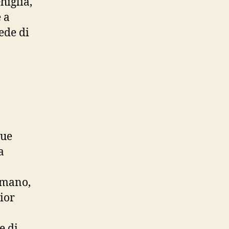
higlia,
 a
ede di
due
a
rmano,
ior
e di