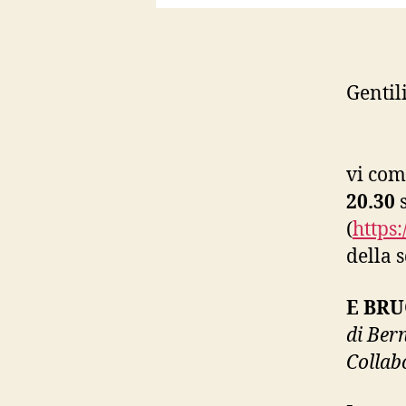
Gentili
vi co
20.30
(
https:
della 
E BR
di Ber
Collab