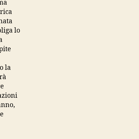
 ma
rica
 nata
liga lo
a
pite
o la
rà
re
azioni
anno,
he