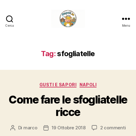
Cerca
Menu
Napoli.in
Tag:
sfogliatelle
Categorie
GUSTI E SAPORI
NAPOLI
Come fare le sfogliatelle
ricce
su
Di
marco
19 Ottobre 2018
2 commenti
Autore
Data
Com
articolo
dell'articolo