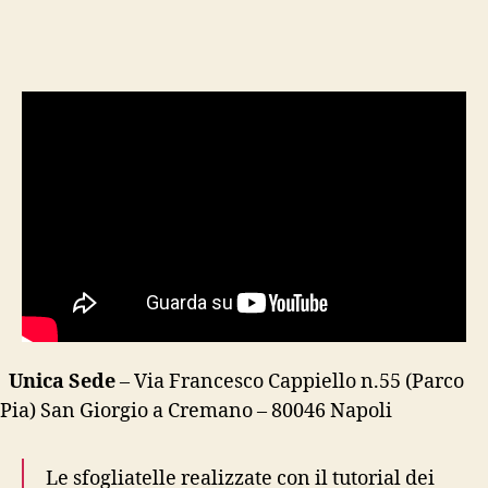
fare
le
sfogl
ricc
Unica Sede
– Via Francesco Cappiello n.55 (Parco
Pia) San Giorgio a Cremano – 80046 Napoli
Le sfogliatelle realizzate con il tutorial dei