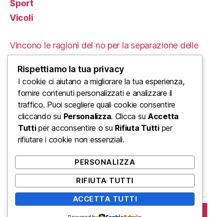
Sport
Vicoli
Vincono le ragioni del no per la separazione delle
carriere
Rispettiamo la tua privacy
Le Proteste in Iran: Un’Analisi delle Cause e delle
I cookie ci aiutano a migliorare la tua esperienza,
fornire contenuti personalizzati e analizzare il
Conseguenze Tragiche
traffico. Puoi scegliere quali cookie consentire
cliccando su
Personalizza
. Clicca su
Accetta
L’ordine mondiale di Trump: un enorme urlo di
Tutti
per acconsentire o su
Rifiuta Tutti
per
disinformazione di Stato
rifiutare i cookie non essenziali.
Come farti assumere in un mondo veloce
PERSONALIZZA
Naval Ravikant: chi è per te questo signore?
RIFIUTA TUTTI
ACCETTA TUTTI
ISCRIVITI
Powered by