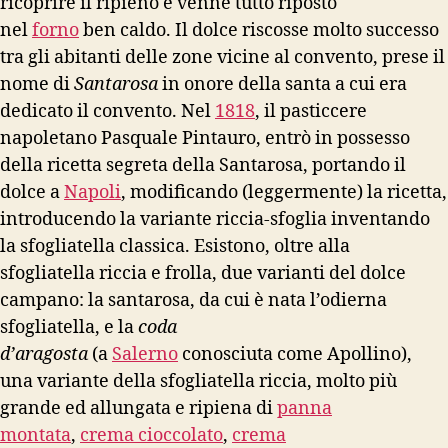
ricoprire il ripieno e venne tutto riposto
nel
forno
ben caldo. Il dolce riscosse molto successo
tra gli abitanti delle zone vicine al convento, prese il
nome di
Santarosa
in onore della santa a cui era
dedicato il convento. Nel
1818
, il pasticcere
napoletano Pasquale Pintauro, entrò in possesso
della ricetta segreta della Santarosa, portando il
dolce a
Napoli
, modificando (leggermente) la ricetta,
introducendo la variante riccia-sfoglia inventando
la sfogliatella classica.
Esistono, oltre alla
sfogliatella riccia e frolla, due varianti del dolce
campano: la santarosa, da cui è nata l’odierna
sfogliatella, e la
coda
d’aragosta
(a
Salerno
conosciuta come Apollino),
una variante della sfogliatella riccia, molto più
grande ed allungata e ripiena di
panna
montata
,
crema cioccolato
,
crema