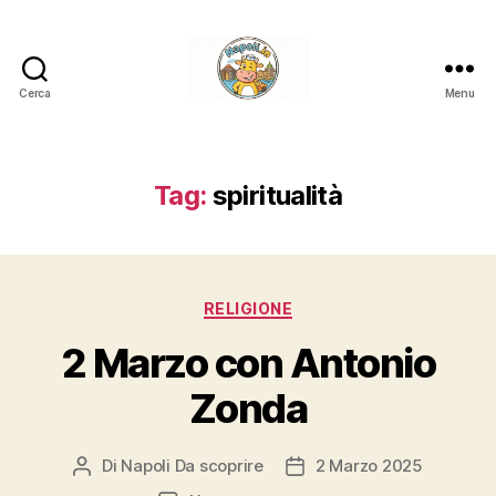
Cerca
Menu
Napoli.in
Tag:
spiritualità
Categorie
RELIGIONE
2 Marzo con Antonio
Zonda
Di
Napoli Da scoprire
2 Marzo 2025
Autore
Data
articolo
dell'articolo