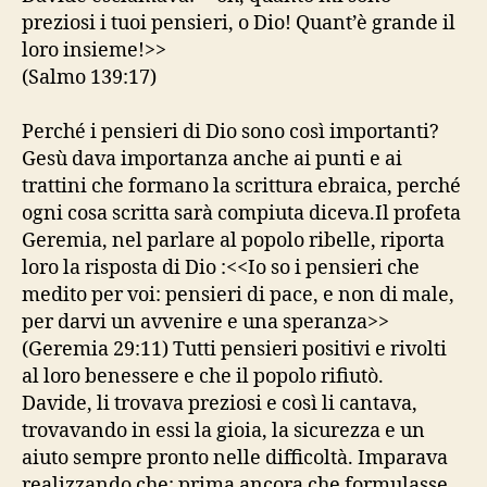
preziosi i tuoi pensieri, o Dio! Quant’è grande il
loro insieme!>>
(Salmo 139:17)
Perché i pensieri di Dio sono così importanti?
Gesù dava importanza anche ai punti e ai
trattini che formano la scrittura ebraica, perché
ogni cosa scritta sarà compiuta diceva.Il profeta
Geremia, nel parlare al popolo ribelle, riporta
loro la risposta di Dio :<<Io so i pensieri che
medito per voi: pensieri di pace, e non di male,
per darvi un avvenire e una speranza>>
(Geremia 29:11) Tutti pensieri positivi e rivolti
al loro benessere e che il popolo rifiutò.
Davide, li trovava preziosi e così li cantava,
trovavando in essi la gioia, la sicurezza e un
aiuto sempre pronto nelle difficoltà. Imparava
realizzando che: prima ancora che formulasse