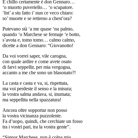
E chillo certamente è don Gennaro…
‘o muorto puveriello… ‘o scupatore.
‘Int’ a stu fatto i’ nun ce veco chiaro:
so’ muorte e se retireno a chest’ora?
Putevano stà ‘a me quase ‘nu palmo,
quando ‘o Marchese se fermaje ‘e botto,
s’avota e, tomo tomo… calmo calmo,
dicette a don Gennaro: “Giovanotto!
Da voi vorrei saper, vile carogna,
con quale ardire e come avete osato
di farvi seppellir, per mia vergogna,
accanto a me che sono un blasonato?!
La casta e casta e va, si, rispettata,
ma voi perdeste il senso e la misura;
la vostra salma andava, si, inumata;
ma seppellita nella spazzatura!
Ancora oltre sopportar non posso
la vostra vicinanza puzzolente.
Fa d’uopo, quindi, che cerchiate un fosso
tra i vostri pari, tra la vostra gente”.
“Signor Marchese, nun è colpa mia,