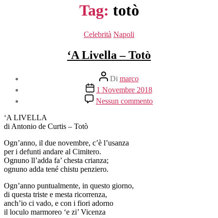
Tag:
totò
Categorie
Celebrità
Napoli
‘A Livella – Totò
Autore
Di
marco
articolo
Data
1 Novembre 2018
dell'articolo
su
Nessun commento
‘A
Livella
‘A LIVELLA
–
di Antonio de Curtis – Totò
Totò
Ogn’anno, il due novembre, c’è l’usanza
per i defunti andare al Cimitero.
Ognuno ll’adda fa’ chesta crianza;
ognuno adda tené chistu penziero.
Ogn’anno puntualmente, in questo giorno,
di questa triste e mesta ricorrenza,
anch’io ci vado, e con i fiori adorno
il loculo marmoreo ‘e zi’ Vicenza