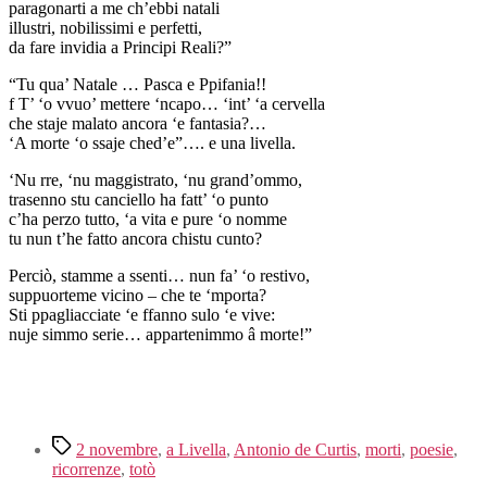
paragonarti a me ch’ebbi natali
illustri, nobilissimi e perfetti,
da fare invidia a Principi Reali?”
“Tu qua’ Natale … Pasca e Ppifania!!
f T’ ‘o vvuo’ mettere ‘ncapo… ‘int’ ‘a cervella
che staje malato ancora ‘e fantasia?…
‘A morte ‘o ssaje ched’e”…. e una livella.
‘Nu rre, ‘nu maggistrato, ‘nu grand’ommo,
trasenno stu canciello ha fatt’ ‘o punto
c’ha perzo tutto, ‘a vita e pure ‘o nomme
tu nun t’he fatto ancora chistu cunto?
Perciò, stamme a ssenti… nun fa’ ‘o restivo,
suppuorteme vicino – che te ‘mporta?
Sti ppagliacciate ‘e ffanno sulo ‘e vive:
nuje simmo serie… appartenimmo â morte!”
Tag
2 novembre
,
a Livella
,
Antonio de Curtis
,
morti
,
poesie
,
ricorrenze
,
totò