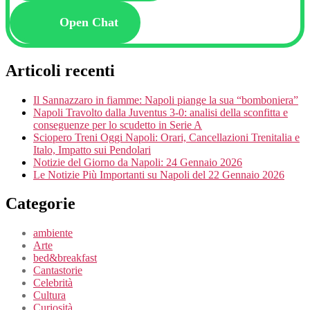
Open Chat
Articoli recenti
Il Sannazzaro in fiamme: Napoli piange la sua “bomboniera”
Napoli Travolto dalla Juventus 3-0: analisi della sconfitta e
conseguenze per lo scudetto in Serie A
Sciopero Treni Oggi Napoli: Orari, Cancellazioni Trenitalia e
Italo, Impatto sui Pendolari
Notizie del Giorno da Napoli: 24 Gennaio 2026
Le Notizie Più Importanti su Napoli del 22 Gennaio 2026
Categorie
ambiente
Arte
bed&breakfast
Cantastorie
Celebrità
Cultura
Curiosità