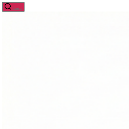
Salta
Cerca
al
contenuto