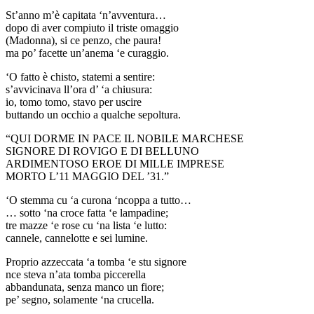
St’anno m’è capitata ‘n’avventura…
dopo di aver compiuto il triste omaggio
(Madonna), si ce penzo, che paura!
ma po’ facette un’anema ‘e curaggio.
‘O fatto è chisto, statemi a sentire:
s’avvicinava ll’ora d’ ‘a chiusura:
io, tomo tomo, stavo per uscire
buttando un occhio a qualche sepoltura.
“QUI DORME IN PACE IL NOBILE MARCHESE
SIGNORE DI ROVIGO E DI BELLUNO
ARDIMENTOSO EROE DI MILLE IMPRESE
MORTO L’11 MAGGIO DEL ’31.”
‘O stemma cu ‘a curona ‘ncoppa a tutto…
… sotto ‘na croce fatta ‘e lampadine;
tre mazze ‘e rose cu ‘na lista ‘e lutto:
cannele, cannelotte e sei lumine.
Proprio azzeccata ‘a tomba ‘e stu signore
nce steva n’ata tomba piccerella
abbandunata, senza manco un fiore;
pe’ segno, solamente ‘na crucella.