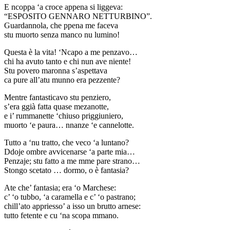
E ncoppa ‘a croce appena si liggeva:
“ESPOSITO GENNARO NETTURBINO”.
Guardannola, che ppena me faceva
stu muorto senza manco nu lumino!
Questa è la vita! ‘Ncapo a me penzavo…
chi ha avuto tanto e chi nun ave niente!
Stu povero maronna s’aspettava
ca pure all’atu munno era pezzente?
Mentre fantasticavo stu penziero,
s’era ggià fatta quase mezanotte,
e i’ rummanette ‘chiuso priggiuniero,
muorto ‘e paura… nnanze ‘e cannelotte.
Tutto a ‘nu tratto, che veco ‘a luntano?
Ddoje ombre avvicenarse ‘a parte mia…
Penzaje; stu fatto a me mme pare strano…
Stongo scetato … dormo, o è fantasia?
Ate che’ fantasia; era ‘o Marchese:
c’ ‘o tubbo, ‘a caramella e c’ ‘o pastrano;
chill’ato appriesso’ a isso un brutto arnese:
tutto fetente e cu ‘na scopa mmano.