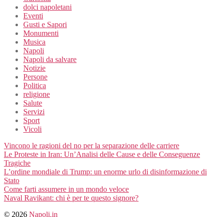
dolci napoletani
Eventi
Gusti e Sapori
Monumenti
Musica
Napoli
Napoli da salvare
Notizie
Persone
Politica
religione
Salute
Servizi
Sport
Vicoli
Vincono le ragioni del no per la separazione delle carriere
Le Proteste in Iran: Un’Analisi delle Cause e delle Conseguenze
Tragiche
L’ordine mondiale di Trump: un enorme urlo di disinformazione di
Stato
Come farti assumere in un mondo veloce
Naval Ravikant: chi è per te questo signore?
© 2026
Napoli.in