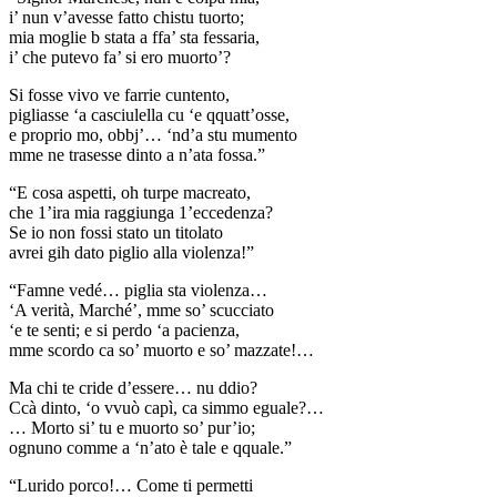
i’ nun v’avesse fatto chistu tuorto;
mia moglie b stata a ffa’ sta fessaria,
i’ che putevo fa’ si ero muorto’?
Si fosse vivo ve farrie cuntento,
pigliasse ‘a casciulella cu ‘e qquatt’osse,
e proprio mo, obbj’… ‘nd’a stu mumento
mme ne trasesse dinto a n’ata fossa.”
“E cosa aspetti, oh turpe macreato,
che 1’ira mia raggiunga 1’eccedenza?
Se io non fossi stato un titolato
avrei gih dato piglio alla violenza!”
“Famne vedé… piglia sta violenza…
‘A verità, Marché’, mme so’ scucciato
‘e te senti; e si perdo ‘a pacienza,
mme scordo ca so’ muorto e so’ mazzate!…
Ma chi te cride d’essere… nu ddio?
Ccà dinto, ‘o vvuò capì, ca simmo eguale?…
… Morto si’ tu e muorto so’ pur’io;
ognuno comme a ‘n’ato è tale e qquale.”
“Lurido porco!… Come ti permetti