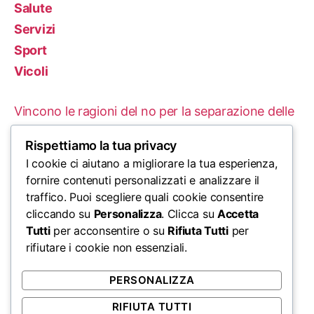
Salute
Servizi
Sport
Vicoli
Vincono le ragioni del no per la separazione delle
carriere
Rispettiamo la tua privacy
Le Proteste in Iran: Un’Analisi delle Cause e delle
I cookie ci aiutano a migliorare la tua esperienza,
fornire contenuti personalizzati e analizzare il
Conseguenze Tragiche
traffico. Puoi scegliere quali cookie consentire
cliccando su
Personalizza
. Clicca su
Accetta
L’ordine mondiale di Trump: un enorme urlo di
Tutti
per acconsentire o su
Rifiuta Tutti
per
disinformazione di Stato
rifiutare i cookie non essenziali.
Come farti assumere in un mondo veloce
PERSONALIZZA
Naval Ravikant: chi è per te questo signore?
RIFIUTA TUTTI