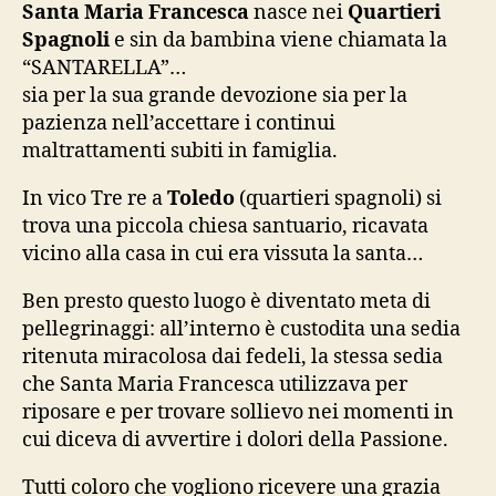
Quartieri
Santa Maria Francesca
nasce nei
Quartieri
spagnoli
Spagnoli
e sin da bambina viene chiamata la
“SANTARELLA”…
sia per la sua grande devozione sia per la
pazienza nell’accettare i continui
maltrattamenti subiti in famiglia.
In vico Tre re a
Toledo
(quartieri spagnoli) si
trova una piccola chiesa santuario, ricavata
vicino alla casa in cui era vissuta la santa…
Ben presto questo luogo è diventato meta di
pellegrinaggi: all’interno è custodita una sedia
ritenuta miracolosa dai fedeli, la stessa sedia
ch
e Santa Maria Francesca utilizzava per
riposare e per trovare sollievo nei momenti in
cui diceva di avvertire i dolori della Passione.
Tutti coloro che vogliono ricevere una grazia