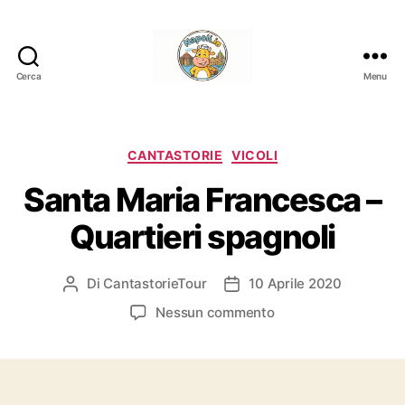
Cerca
Menu
Napoli.in
Categorie
CANTASTORIE
VICOLI
Santa Maria Francesca –
Quartieri spagnoli
Di
CantastorieTour
10 Aprile 2020
Autore
Data
articolo
dell'articolo
su
Nessun commento
Santa
Maria
Francesca
–