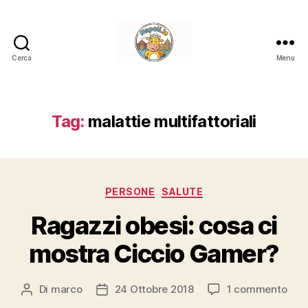
Cerca
Menu
Napoli.in
Tag:
malattie multifattoriali
Categorie
PERSONE
SALUTE
Ragazzi obesi: cosa ci
mostra Ciccio Gamer?
su
Di
marco
24 Ottobre 2018
1 commento
Autore
Data
Raga
articolo
dell'articolo