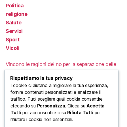
Politica
religione
Salute
Servizi
Sport
Vicoli
Vincono le ragioni del no per la separazione delle
carriere
Rispettiamo la tua privacy
Le Proteste in Iran: Un’Analisi delle Cause e delle
I cookie ci aiutano a migliorare la tua esperienza,
fornire contenuti personalizzati e analizzare il
Conseguenze Tragiche
traffico. Puoi scegliere quali cookie consentire
cliccando su
Personalizza
. Clicca su
Accetta
L’ordine mondiale di Trump: un enorme urlo di
Tutti
per acconsentire o su
Rifiuta Tutti
per
disinformazione di Stato
rifiutare i cookie non essenziali.