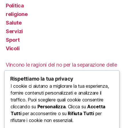
Politica
religione
Salute
Servizi
Sport
Vicoli
Vincono le ragioni del no per la separazione delle
carriere
Rispettiamo la tua privacy
Le Proteste in Iran: Un’Analisi delle Cause e delle
I cookie ci aiutano a migliorare la tua esperienza,
fornire contenuti personalizzati e analizzare il
Conseguenze Tragiche
traffico. Puoi scegliere quali cookie consentire
cliccando su
Personalizza
. Clicca su
Accetta
L’ordine mondiale di Trump: un enorme urlo di
Tutti
per acconsentire o su
Rifiuta Tutti
per
disinformazione di Stato
rifiutare i cookie non essenziali.