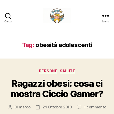
Cerca
Menu
Napoli.in
Tag:
obesità adolescenti
Categorie
PERSONE
SALUTE
Ragazzi obesi: cosa ci
mostra Ciccio Gamer?
su
Di
marco
24 Ottobre 2018
1 commento
Autore
Data
Raga
articolo
dell'articolo