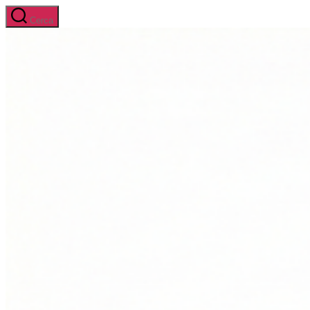
Salta
Cerca
al
contenuto