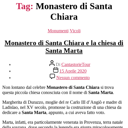
Tag:
Monastero di Santa
Chiara
Categorie
Monumenti
Vicoli
Monastero di Santa Chiara e la chiesa di
Santa Marta
Autore
Di
CantastorieTour
articolo
Data
15 Aprile 2020
dell'articolo
su
Nessun commento
Monastero
di
Non lontano dal celebre
Monastero di Santa Chiara
si trova
Santa
questa piccola chiesa conosciuta con il nome di
Santa Marta
.
Chiara
e
Margherita di Durazzo, moglie del re Carlo III d’Angiò e madre di
la
Ladislao, nel XV secolo, promosse la costruzione di una chiesa da
chiesa
dedicare a
Santa Marta
, appunto, a cui aveva fatto voto.
di
Marta, infatti, era particolarmente venerata in Provenza, terra natale
Santa
della sovrana, dove secondo la legenda era giunta miracolosamente
Marta