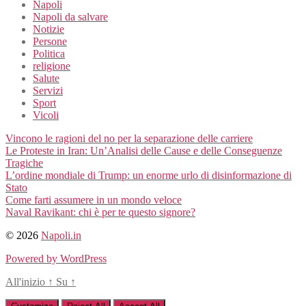
Napoli
Napoli da salvare
Notizie
Persone
Politica
religione
Salute
Servizi
Sport
Vicoli
Vincono le ragioni del no per la separazione delle carriere
Le Proteste in Iran: Un’Analisi delle Cause e delle Conseguenze
Tragiche
L’ordine mondiale di Trump: un enorme urlo di disinformazione di
Stato
Come farti assumere in un mondo veloce
Naval Ravikant: chi è per te questo signore?
© 2026
Napoli.in
Powered by WordPress
All'inizio
↑
Su
↑