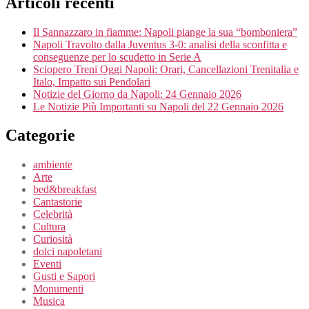
Articoli recenti
Il Sannazzaro in fiamme: Napoli piange la sua “bomboniera”
Napoli Travolto dalla Juventus 3-0: analisi della sconfitta e
conseguenze per lo scudetto in Serie A
Sciopero Treni Oggi Napoli: Orari, Cancellazioni Trenitalia e
Italo, Impatto sui Pendolari
Notizie del Giorno da Napoli: 24 Gennaio 2026
Le Notizie Più Importanti su Napoli del 22 Gennaio 2026
Categorie
ambiente
Arte
bed&breakfast
Cantastorie
Celebrità
Cultura
Curiosità
dolci napoletani
Eventi
Gusti e Sapori
Monumenti
Musica