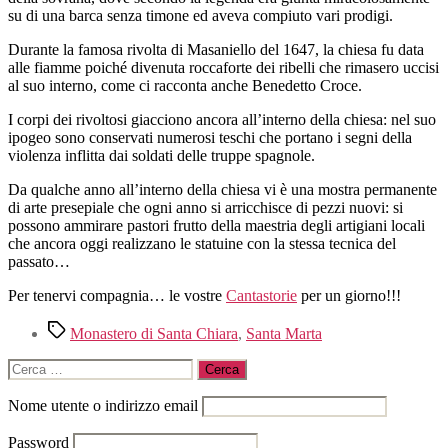
su di una barca senza timone ed aveva compiuto vari prodigi.
Durante la famosa rivolta di Masaniello del 1647, la chiesa fu data
alle fiamme poiché divenuta roccaforte dei ribelli che rimasero uccisi
al suo interno, come ci racconta anche Benedetto Croce.
I corpi dei rivoltosi giacciono ancora all’interno della chiesa: nel suo
ipogeo sono conservati numerosi teschi che portano i segni della
violenza inflitta dai soldati delle truppe spagnole.
Da qualche anno all’interno della chiesa vi è una mostra permanente
di arte presepiale che ogni anno si arricchisce di pezzi nuovi: si
possono ammirare pastori frutto della maestria degli artigiani locali
che ancora oggi realizzano le statuine con la stessa tecnica del
passato…
Per tenervi compagnia… le vostre
Cantastorie
per un giorno!!!
Tag
Monastero di Santa Chiara
,
Santa Marta
Cerca:
Nome utente o indirizzo email
Password