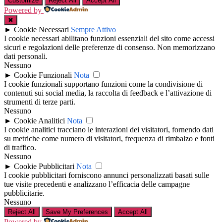
Customize
Reject All
Accept All
Powered by
✖
►
Cookie Necessari
Sempre Attivo
I cookie necessari abilitano funzioni essenziali del sito come accessi
sicuri e regolazioni delle preferenze di consenso. Non memorizzano
dati personali.
Nessuno
►
Cookie Funzionali
Nota
I cookie funzionali supportano funzioni come la condivisione di
contenuti sui social media, la raccolta di feedback e l’attivazione di
strumenti di terze parti.
Nessuno
►
Cookie Analitici
Nota
I cookie analitici tracciano le interazioni dei visitatori, fornendo dati
su metriche come numero di visitatori, frequenza di rimbalzo e fonti
di traffico.
Nessuno
►
Cookie Pubblicitari
Nota
I cookie pubblicitari forniscono annunci personalizzati basati sulle
tue visite precedenti e analizzano l’efficacia delle campagne
pubblicitarie.
Nessuno
Reject All
Save My Preferences
Accept All
Powered by