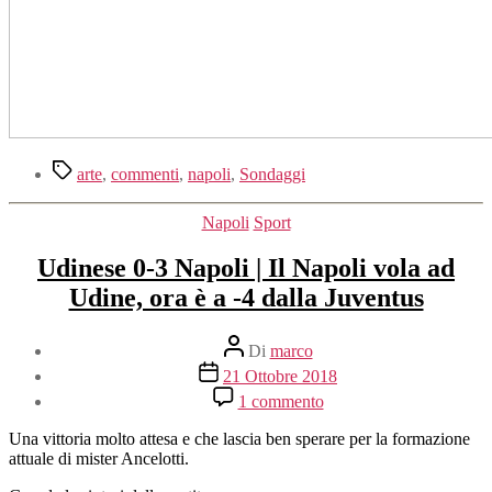
Tag
arte
,
commenti
,
napoli
,
Sondaggi
Categorie
Napoli
Sport
Udinese 0-3 Napoli | Il Napoli vola ad
Udine, ora è a -4 dalla Juventus
Autore
Di
marco
articolo
Data
21 Ottobre 2018
dell'articolo
su
1 commento
Udinese
0-
Una vittoria molto attesa e che lascia ben sperare per la formazione
3
attuale di mister Ancelotti.
Napoli