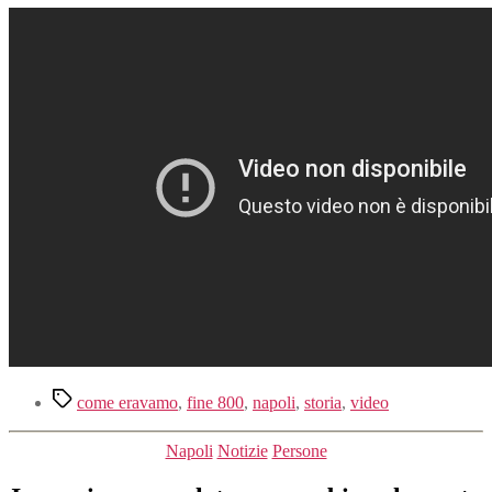
Tag
come eravamo
,
fine 800
,
napoli
,
storia
,
video
Categorie
Napoli
Notizie
Persone