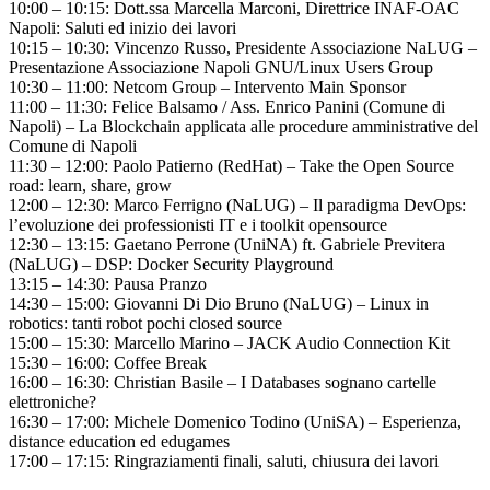
10:00 – 10:15: Dott.ssa Marcella Marconi, Direttrice INAF-OAC
Napoli: Saluti ed inizio dei lavori
10:15 – 10:30: Vincenzo Russo, Presidente Associazione NaLUG –
Presentazione Associazione Napoli GNU/Linux Users Group
10:30 – 11:00: Netcom Group – Intervento Main Sponsor
11:00 – 11:30: Felice Balsamo / Ass. Enrico Panini (Comune di
Napoli) – La Blockchain applicata alle procedure amministrative del
Comune di Napoli
11:30 – 12:00: Paolo Patierno (RedHat) – Take the Open Source
road: learn, share, grow
12:00 – 12:30: Marco Ferrigno (NaLUG) – Il paradigma DevOps:
l’evoluzione dei professionisti IT e i toolkit opensource
12:30 – 13:15: Gaetano Perrone (UniNA) ft. Gabriele Previtera
(NaLUG) – DSP: Docker Security Playground
13:15 – 14:30: Pausa Pranzo
14:30 – 15:00: Giovanni Di Dio Bruno (NaLUG) – Linux in
robotics: tanti robot pochi closed source
15:00 – 15:30: Marcello Marino – JACK Audio Connection Kit
15:30 – 16:00: Coffee Break
16:00 – 16:30: Christian Basile – I Databases sognano cartelle
elettroniche?
16:30 – 17:00: Michele Domenico Todino (UniSA) – Esperienza,
distance education ed edugames
17:00 – 17:15: Ringraziamenti finali, saluti, chiusura dei lavori