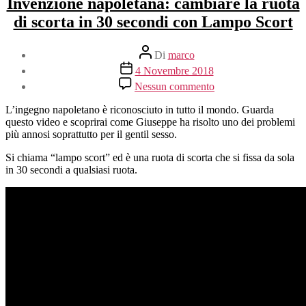
Invenzione napoletana: cambiare la ruota
di scorta in 30 secondi con Lampo Scort
Autore
Di
marco
articolo
Data
4 Novembre 2018
dell'articolo
su
Nessun commento
Invenzione
napoletana:
L’ingegno napoletano è riconosciuto in tutto il mondo. Guarda
cambiare
questo video e scoprirai come Giuseppe ha risolto uno dei problemi
la
più annosi soprattutto per il gentil sesso.
ruota
di
Si chiama “lampo scort” ed è una ruota di scorta che si fissa da sola
scorta
in 30 secondi a qualsiasi ruota.
in
30
secondi
con
Lampo
Scort