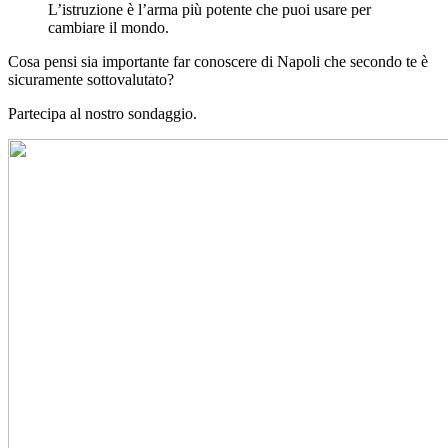
città
L’istruzione è l’arma più potente che puoi usare per
d’arte:
cambiare il mondo.
sondaggio
Cosa pensi sia importante far conoscere di Napoli che secondo te è
sicuramente sottovalutato?
Partecipa al nostro sondaggio.