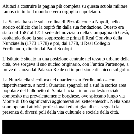
Aiutaci a costruire la pagina più completa su questa scuola militare
famosa in tutto il mondo e vero orgoglio napoletano.
La Scuola ha sede sulla collina di Pizzofalcone a Napoli, nello
storico edificio che la ospitò fin dalla sua fondazione. Questo era
stato dal 1587 al 1751 sede del noviziato della Compagnia di Gesù,
ospitando dopo la sua soppressione prima il Real Convitto della
Nunziatella (1773-1778) e poi, dal 1778, il Real Collegio
Ferdinando, diretto dai Padri Scolopi.
L’Istituto è situato in una posizione centrale nel tessuto urbano della
città, ove sorgeva il suo nucleo originario, con l’antica Partenope, a
breve distanza dal Palazzo Reale ed in posizione di spicco sul golfo.
La Nunziatella si colloca nel quartiere san Ferdinando – con,
rispettivamente, a nord i Quartieri spagnoli ed a sud la storica area
popolare del Pallonetto di Santa Lucia – in un contesto sociale
composito ma prevalentemente borghese, ove spiccano lungo via
Monte di Dio significativi agglomerati sei-settecenteschi. ​Nella zona
sono operanti attività professionali ed artigianali e si segnala la
presenza di diversi poli della vita culturale e sociale della città.