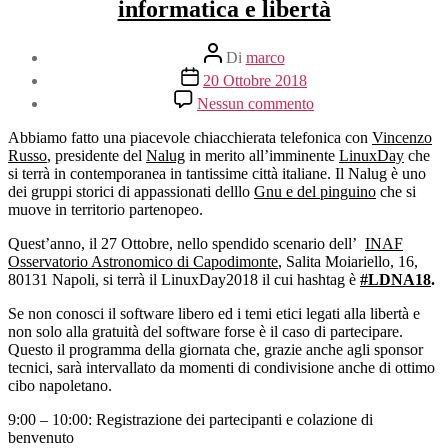
informatica e libertà
Autore
Di
marco
articolo
Data
20 Ottobre 2018
dell'articolo
su
Nessun commento
Il
27
Abbiamo fatto una piacevole chiacchierata telefonica con
Vincenzo
Ottobre
Russo
, presidente del
Nalug
in merito all’imminente
LinuxDay
che
2018
si terrà in contemporanea in tantissime città italiane. Il Nalug è uno
all’osservatorio
dei gruppi storici di appassionati delllo
Gnu e del pinguino
che si
astronomico
muove in territorio partenopeo.
di
Capodimonte
Quest’anno, il 27 Ottobre, nello spendido scenario dell’
INAF
si
Osservatorio Astronomico di Capodimonte
, Salita Moiariello, 16,
parla
80131 Napoli, si terrà il LinuxDay2018 il cui hashtag è
#LDNA18
.
di
Se non conosci il software libero ed i temi etici legati alla libertà e
informatica
non solo alla gratuità del software forse è il caso di partecipare.
e
Questo il programma della giornata che, grazie anche agli sponsor
libertà
tecnici, sarà intervallato da momenti di condivisione anche di ottimo
cibo napoletano.
9:00 – 10:00: Registrazione dei partecipanti e colazione di
benvenuto