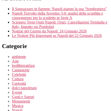
Il Sannazzaro in fiamme: Napoli piange la sua “bomboniera”
Napoli Travolto dalla Juventus 3-0: analisi della sconfitta e
conseguenze per lo scudetto in Serie A
Sciopero Treni Oggi Napoli: Orari, Cancellazioni Trenitalia e
Italo, Impatto sui Pendolari
Notizie del Giorno da Napoli: 24 Gennaio 2026
Le Notizie Più Importanti su Napoli del 22 Gennaio 2026
Categorie
ambiente
Arte
bed&breakfast
Cantastorie
Celebrità
Cultura
Curiosità
dolci napoletani
Eventi
Gusti e Sapori
Monumenti
Musica
Napoli