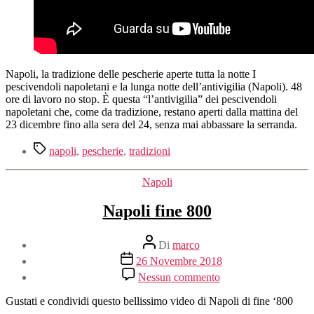
Napoli, la tradizione delle pescherie aperte tutta la notte I
pescivendoli napoletani e la lunga notte dell’antivigilia (Napoli). 48
ore di lavoro no stop. È questa “l’antivigilia” dei pescivendoli
napoletani che, come da tradizione, restano aperti dalla mattina del
23 dicembre fino alla sera del 24, senza mai abbassare la serranda.
Tag
napoli
,
pescherie
,
tradizioni
Categorie
Napoli
Napoli fine 800
Autore
Di
marco
articolo
Data
26 Novembre 2018
dell'articolo
su
Nessun commento
Napoli
fine
Gustati e condividi questo bellissimo video di Napoli di fine ‘800
800