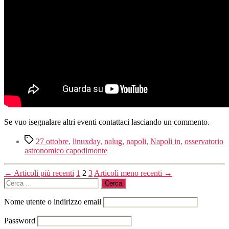
Se vuo isegnalare altri eventi contattaci lasciando un commento.
Tag
27 ottobre
,
linuxday
,
nalug
,
napoli
,
Napoli in
,
osservatorio
astronomico capodimonte
Paginazione
←
Articoli
più recenti
1
2
3
Articoli
meno recenti
→
Cerca:
degli
articoli
Nome utente o indirizzo email
Password