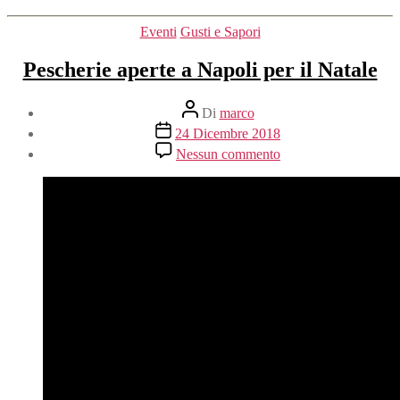
Categorie
Eventi
Gusti e Sapori
Pescherie aperte a Napoli per il Natale
Autore
Di
marco
articolo
Data
24 Dicembre 2018
dell'articolo
su
Nessun commento
Pescherie
aperte
a
Napoli
per
il
Natale