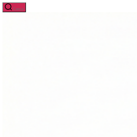
Salta
Cerca
al
contenuto