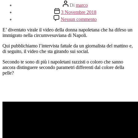
Autore
Di
marco
articolo
Data
3 Novembre 2018
dell'articolo
su
Nessun commento
Napoli
non
E’ diventato virale il video della donna napoletana che ha difeso un
è
immigrato nella circumvesuviana di Napoli.
razzista?
Qui pubblichiamo l’intervista fattale da un giornalista del mattino e,
di seguito, il video che sta girando sui social.
Secondo te sono di più i napoletani razzisti o coloro che sanno
ancora distinguere secondo parametri differenti dal colore della
pelle?