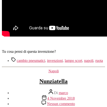
Tu cosa pensi di questa invenzione?
Tag
cambio pneumatici
,
invenzioni
,
lampo scort
,
napoli
,
ruota
Categorie
Napoli
Nunziatella
Autore
Di
marco
articolo
Data
4 Novembre 2018
dell'articolo
su
Nessun commento
Nunziatella