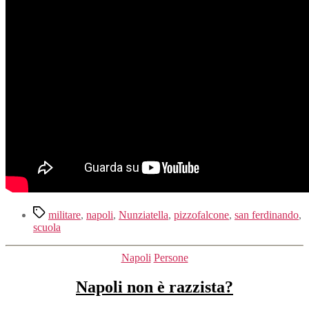
Tag
militare
,
napoli
,
Nunziatella
,
pizzofalcone
,
san ferdinando
,
scuola
Categorie
Napoli
Persone
Napoli non è razzista?