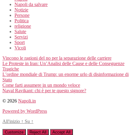
Napoli da salvare
Notizie
Persone
Politica
religione
Salute
Servizi
Sport
Vicoli
Vincono le ragioni del no per la separazione delle carriere
Le Proteste in Iran: Un’Analisi delle Cause e delle Conseguenze
Tragiche
L’ordine mondiale di Trump: un enorme urlo di disinformazione di
Stato
Come farti assumere in un mondo veloce
Naval Ravikant: chi è per te questo signore?
© 2026
Napoli.in
Powered by WordPress
All'inizio
↑
Su
↑
Customize
Reject All
Accept All