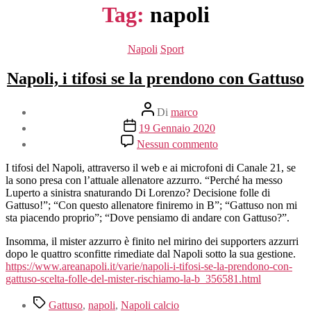
Tag:
napoli
Categorie
Napoli
Sport
Napoli, i tifosi se la prendono con Gattuso
Autore
Di
marco
articolo
Data
19 Gennaio 2020
dell'articolo
su
Nessun commento
Napoli,
i
I tifosi del Napoli, attraverso il web e ai microfoni di Canale 21, se
tifosi
la sono presa con l’attuale allenatore azzurro. “Perché ha messo
se
Luperto a sinistra snaturando Di Lorenzo? Decisione folle di
la
Gattuso!”; “Con questo allenatore finiremo in B”; “Gattuso non mi
prendono
sta piacendo proprio”; “Dove pensiamo di andare con Gattuso?”.
con
Gattuso
Insomma, il mister azzurro è finito nel mirino dei supporters azzurri
dopo le quattro sconfitte rimediate dal Napoli sotto la sua gestione.
https://www.areanapoli.it/varie/napoli-i-tifosi-se-la-prendono-con-
gattuso-scelta-folle-del-mister-rischiamo-la-b_356581.html
Tag
Gattuso
,
napoli
,
Napoli calcio