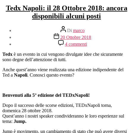
Tedx Napoli: il 28 Ottobre 2018: ancora
disponibili alcuni posti
Autore
Di
marco
articolo
Data
20 Ottobre 2018
dell'articolo
su
4 commenti
Tedx
Napoli:
Tedx
è un evento in cui vengono divulgate idee che sicuramente
il
sono degne dell’attenzione di tutti.
28
Ottobre
Anche quest’anno viene realizzata una edizione indipendente del
2018:
Ted a
Napoli
. Conosci questo evento?
ancora
disponibili
alcuni
Benvenuti alla 5° edizione del TEDxNapoli!
posti
Dopo il successo delle scorse edizioni, TEDxNapoli torna,
domenica 28 ottobre 2018.
Quest’anno i nostri speaker condivideranno le loro esperienze sul
tema:
Jump.
Jump è movimento, un cambiamento di stato che può avere diversi