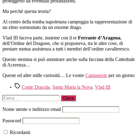
proteggerlo da eventuali profanazioni.
Ma perché questa teoria?
Al centro della tomba napoletana campeggia la rappresentazione di
un elmo sormontato da un enorme drago.
Vlad III faceva parte, insieme con il re
Ferrante d’Aragona
,
dell’Ordine del Dragone, che si proponeva, tra le altre cose, di
prestare mutua assistenza a tutti i membri dell’ordine cavalleresco.
Questo stemma si può ammirare anche sulla facciata della Cattedrale
di Acerenza…
Queste ed altre mille curiosità… Le vostre
Cantastorie
per un giorno
Tag
Conte Dracula
,
Santa Maria la Nova
,
Vlad III
Cerca:
Nome utente o indirizzo email
Password
Ricordami