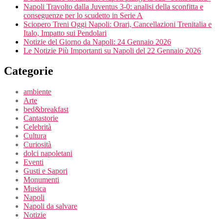
Napoli Travolto dalla Juventus 3-0: analisi della sconfitta e
conseguenze per lo scudetto in Serie A
Sciopero Treni Oggi Napoli: Orari, Cancellazioni Trenitalia e
Italo, Impatto sui Pendolari
Notizie del Giorno da Napoli: 24 Gennaio 2026
Le Notizie Più Importanti su Napoli del 22 Gennaio 2026
Categorie
ambiente
Arte
bed&breakfast
Cantastorie
Celebrità
Cultura
Curiosità
dolci napoletani
Eventi
Gusti e Sapori
Monumenti
Musica
Napoli
Napoli da salvare
Notizie