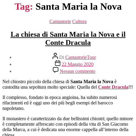
Tag:
Santa Maria la Nova
Categorie
Cantastorie
Cultura
La chiesa di Santa Maria la Nova e il
Conte Dracula
Autore
Di
CantastorieTour
articolo
Data
22 Maggio 2020
dell'articolo
su
Nessun commento
La
chiesa
Nel chiostro piccolo della chiesa di
Santa Maria la Nova
è
di
custodita una sepoltura molto speciale: Quella del
Conte Dracula
!!!
Santa
Maria
Il complesso, fondato in epoca angioina, ha subito numerosi
la
rifacimenti ed è oggi uno dei più begli esempi del barocco
Nova
napoletano.
e
Il monastero è caratterizzato da due bellissimi chiostri; quello minore
il
è completamente affrescato con episodi della vita di San Giacomo
Conte
della Marca, a cui è dedicata una enorme cappella all’interno della
Dracula
chiesa.