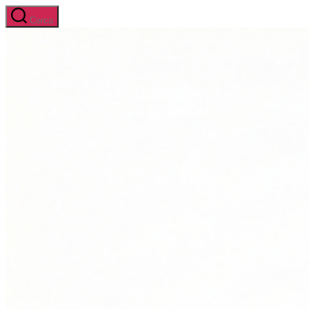
Salta
Cerca
al
contenuto