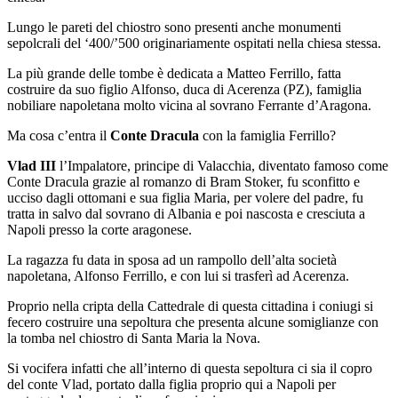
Lungo le pareti del chiostro sono presenti anche monumenti
sepolcrali del ‘400/’500 originariamente ospitati nella chiesa stessa.
La più grande delle tombe è dedicata a Matteo Ferrillo, fatta
costruire da suo figlio Alfonso, duca di Acerenza (PZ), famiglia
nobiliare napoletana molto vicina al sovrano Ferrante d’Aragona.
Ma cosa c’entra il
Conte Dracula
con la famiglia Ferrillo?
Vlad III
l’Impalatore, principe di Valacchia, diventato famoso come
Conte Dracula grazie al romanzo di Bram Stoker, fu sconfitto e
ucciso dagli ottomani e sua figlia Maria, per volere del padre, fu
tratta in salvo dal sovrano di Albania e poi nascosta e cresciuta a
Napoli presso la corte aragonese.
La ragazza fu data in sposa ad un rampollo dell’alta società
napoletana, Alfonso Ferrillo, e con lui si trasferì ad Acerenza.
Proprio nella cripta della Cattedrale di questa cittadina i coniugi si
fecero costruire una sepoltura che presenta alcune somiglianze con
la tomba nel chiostro di Santa Maria la Nova.
Si vocifera infatti che all’interno di questa sepoltura ci sia il copro
del conte Vlad, portato dalla figlia proprio qui a Napoli per